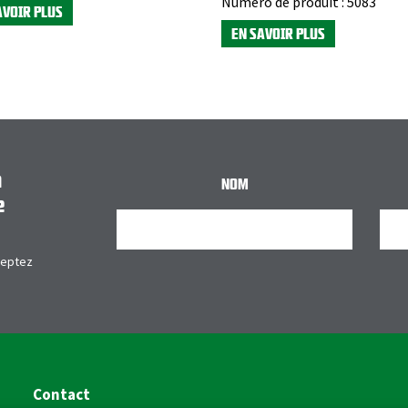
Numéro de produit :
5083
AVOIR PLUS
EN SAVOIR PLUS
n
NOM
e
ceptez
Contact