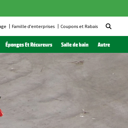
age
Famille d'enterprises
Coupons et Rabais
Éponges Et Récureurs
Salle de bain
Autre