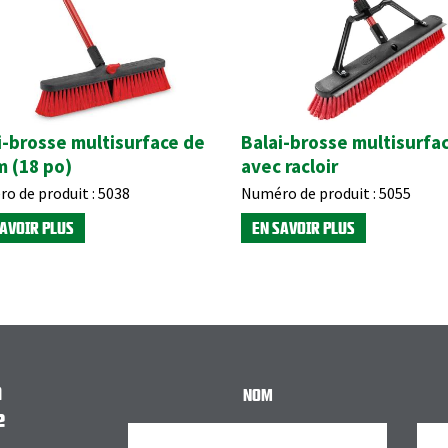
i-brosse multisurface de
Balai-brosse multisurfa
m (18 po)
avec racloir
o de produit :
5038
Numéro de produit :
5055
SAVOIR PLUS
EN SAVOIR PLUS
n
NOM
e