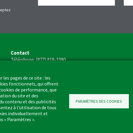
ceptez
Contact
Téléphone: (877) 818-3380
Télécopieur: (217) 717-9935
Courriel: info@libman.com
 les pages de ce site : les
okies fonctionnels, qui offrent
Heures d'ouverture:
es cookies de performance, que
Du lundi au vendredi
ation du site et des
8 h à 16 h 30 (HNC)
 du contenu et des publicités
PARAMÈTRES DES COOKIES
ntez à l'utilisation de tous
kies individuellement et
s « Paramètres ».