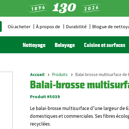
Où acheter
À propos de
Durabilité
Blogue de nettoy
Header
Menu
Nettoyage
Balayage
Cuisine et surfaces
(CA)
Accueil
Produits
Balai-brosse multisurface de 
Breadcrumb
Balai-brosse multisurf
Produit #5039
Le balai-brosse multisurface d’une largeur de 6
domestiques et commerciales. Ses fibres écolog
recyclées.